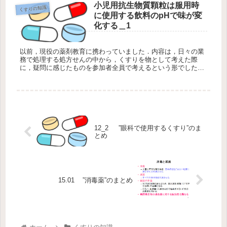
小児用抗生物質顆粒は服用時
くすりの知識
に使用する飲料のpHで味が変
化する＿1
以前，現役の薬剤教育に携わっていました．内容は，日々の業
務で処理する処方せんの中から，くすりを物として考えた際
に，疑問に感じたものを参加者全員で考えるという形でした．
そのなかで以下のような疑問を提出した薬剤師がいました．
こ...
12_2 ”眼科で使用するくすり”のま
とめ
15.01 ”消毒薬”のまとめ