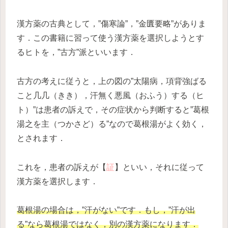
漢方薬の古典として，”傷寒論”，”金匱要略”がありま
す．この書籍に習って使う漢方薬を選択しようとす
るヒトを，”古方”派といいます．
古方の考えに従うと，上の図の”太陽病，項背強ばる
こと几几（きき），汗無く悪風（おふう）する（ヒ
ト）”は患者の訴えで，その症状から判断すると”葛根
湯之を主（つかさど）る”なので葛根湯がよく効く，
とされます．
これを，患者の訴えが【
証
】といい，それに従って
漢方薬を選択します．
葛根湯の場合は，”汗がない”です．もし，”汗が出
る”なら葛根湯ではなく，別の漢方薬になります．