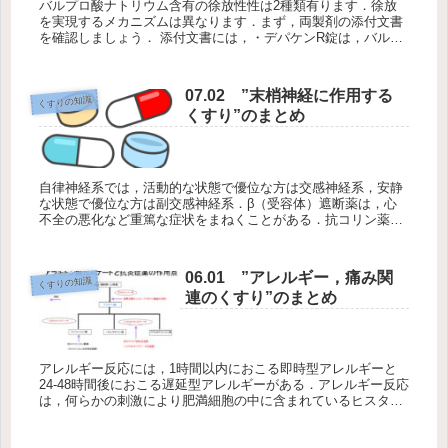
バルプロ酸ナトリウム含有の徐放性性は2種類有ります．徐放
を実現するメカニズムは異なります．まず，両製剤の添付文書
を確認しましょう． 添付文書には，・デパケンR錠は，バルプ
ロ酸ナトリウム徐放錠A・セレニカR錠は，バルプロ酸ナト...
07.02 ”末梢神経に作用する
くすりの知識
くすり”のまとめ
自律神経系では，活動的な状態で優位な方は交感神経系，安静
な状態で優位な方は副交感神経系．β（受容体）遮断薬は，心
不全の悪化など重篤な症状をまねくことがある．抗コリン薬の
代表的な副作用は，口渇，尿閉などで，特に高齢者への投与は
注意が必要．
06.01 ”アレルギー，痛み関
くすりの知識
連のくすり”のまとめ
アレルギー反応には，1時間以内におこる即時型アレルギーと
24-48時間後におこる遅延型アレルギーがある．アレルギー反応
は，何らかの刺激により肥満細胞の中に含まれているヒスタミ
ンが放出され，H1受容体に結合に，血管拡張により赤くなる，
気管支の収縮などが起こる．