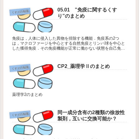
05.01 ”免疫に関するくす
くすりの知識
り”のまとめ
免疫は，人体に侵入した異物を排除する機能．免疫系の2つ
は，マクロファージを中心とする自然免疫とリンパ球を中心と
した獲得免疫．その免疫機能が正常に働かない状態を自己免疫
疾患といいリウマチが代表例．自己免疫疾患や臓器移植時の拒
絶反応を防ぐために免疫抑制薬を使用．
CP2_薬理学Ⅱのまとめ
くすりの知識
薬理学2のまとめ
同一成分含有の2種類の徐放性
くすりの知識
製剤，互いに交換可能か？